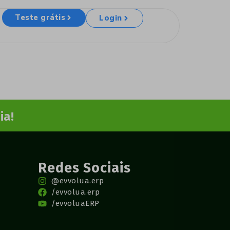
Teste grátis
Login
ia!
Redes Sociais
@evvolua.erp
/evvolua.erp
/evvoluaERP