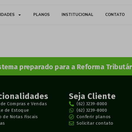
IDADES
PLANOS
INSTITUCIONAL
CONTATO
stema preparado para a Reforma Tributár
cionalidades
Seja Cliente
 de Compras e Vendas
(62) 3239-8000
le de Estoque
(62) 3239-8000
 de Notas Fiscais
Conferir planos
das
Solicitar contato