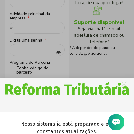
hora, de qualquer lugar!
Atividade principal da
empresa
Suporte disponível
Seja via chat*, e-mail,
abertura de chamado ou
Digite uma senha
telefone*
* A depender do plano ou
contratação adicional.
Programa de Parceria
Tenho código do
parceiro
Reforma Tributária
Declaro ter lido e aceito
os
termos de uso
e a
política
de privacidade
CRIAR CONTA
Nosso sistema já está preparado e em
Já possui conta?
Faça
constantes atualizações.
login