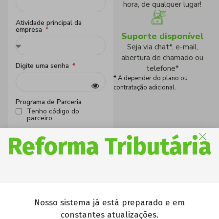
hora, de qualquer lugar!
Atividade principal da
empresa
Suporte disponível
Seja via chat*, e-mail,
abertura de chamado ou
Digite uma senha
telefone*
* A depender do plano ou
contratação adicional.
Programa de Parceria
Tenho código do
parceiro
Reforma Tributária
Declaro ter lido e aceito
os
termos de uso
e a
política
de privacidade
CRIAR CONTA
Nosso sistema já está preparado e em
Já possui conta?
Faça
constantes atualizações.
login